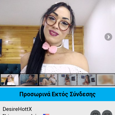
Προσωρινά Εκτός Σύνδεσης
DesireHottX